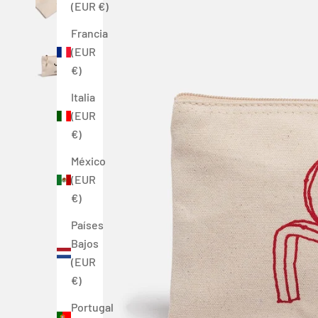
(EUR €)
Francia
(EUR
€)
Italia
(EUR
€)
México
(EUR
€)
Países
Bajos
(EUR
€)
Portugal