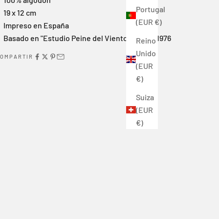
Portugal
19 x 12 cm
(EUR €)
Impreso en España
Basado en "Estudio Peine del Viento, dibujo" 1976
Reino
Unido
OMPARTIR
(EUR
€)
Suiza
(EUR
€)