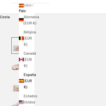
EUR €
País
Cesta
Alemania
(EUR €)
Bélgica
(EUR
€)
Canadá
(EUR
€)
España
(EUR
€)
Estados
Unidos