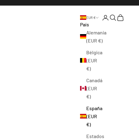
Abrir página de l
Abrir búsque
Abrir cest
EUR €
País
Alemania
(EUR €)
Bélgica
(EUR
€)
Canadá
(EUR
€)
España
(EUR
€)
Estados