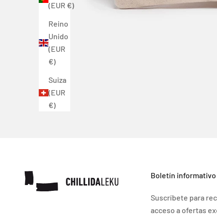
(EUR €)
Reino
Unido
(EUR
€)
Suiza
(EUR
€)
Boletín informativo
Suscríbete para rec
acceso a ofertas ex