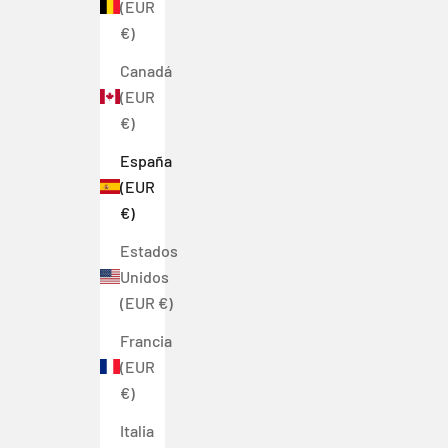
(EUR
€)
Canadá
(EUR
€)
España
(EUR
€)
Estados
Unidos
(EUR €)
Francia
(EUR
€)
Italia