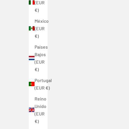
(EUR
€)
México
(EUR
€)
Países
Bajos
(EUR
€)
Portugal
(EUR €)
Reino
Unido
(EUR
€)