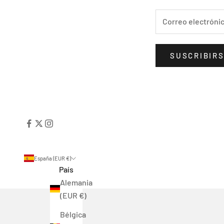
SUSCRIBIR
España (EUR €)
País
Alemania
(EUR €)
Bélgica