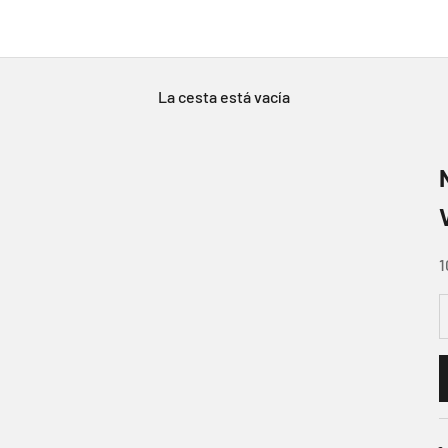
La cesta está vacía
P
1
R