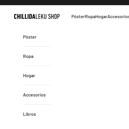
Ir al contenido
Póster
Ropa
Hogar
Accesorio
Chillida Leku
Póster
Ropa
Hogar
Accesorios
Libros