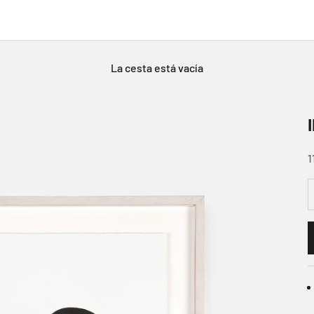
La cesta está vacía
P
1
R