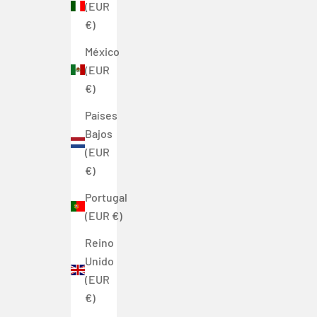
(EUR
€)
México
(EUR
€)
Países
Bajos
(EUR
€)
Portugal
(EUR €)
Reino
Unido
(EUR
€)