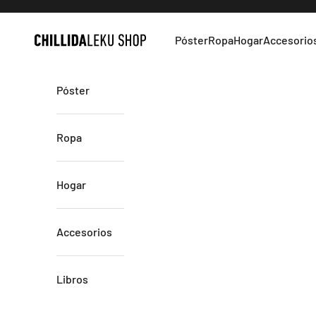
Ir al contenido
Póster
Ropa
Hogar
Accesorio
Chillida Leku
Póster
Ropa
Hogar
Accesorios
Libros