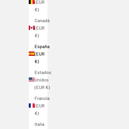
(EUR
€)
Canadá
(EUR
€)
España
(EUR
€)
Estados
Unidos
(EUR €)
Francia
(EUR
€)
Italia