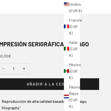
Unidos
(EUR €)
Francia
(EUR
€)
Italia
IMPRESIÓN SERIGRÁFICA CHICAGO
(EUR
€)
recio de oferta
10,00€
México
educir cantidad
Reducir cantidad
(EUR
€)
AÑADIR A LA CESTA
Países
Bajos
(EUR
Reproducción de alta calidad basada en "Chicago,
€)
litography"