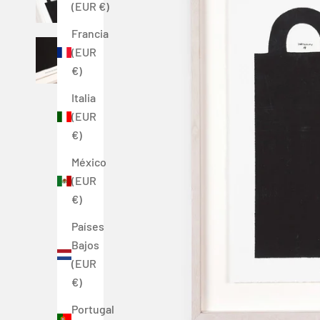
(EUR €)
Francia
(EUR
€)
Italia
(EUR
€)
México
(EUR
€)
Países
Bajos
(EUR
€)
Portugal