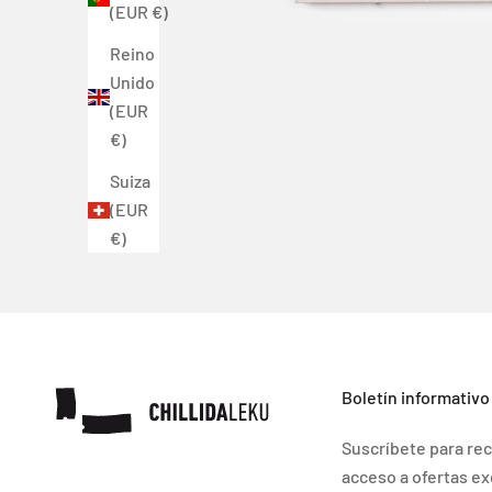
(EUR €)
Reino
Unido
(EUR
€)
Suiza
(EUR
€)
Boletín informativo
Suscríbete para rec
acceso a ofertas ex