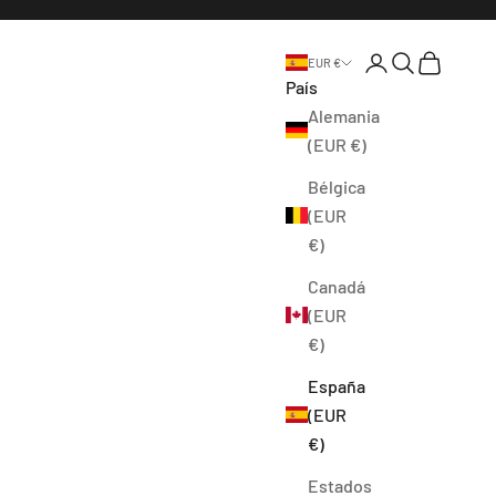
Abrir página de l
Abrir búsque
Abrir cest
EUR €
País
Alemania
(EUR €)
Bélgica
(EUR
€)
Canadá
(EUR
€)
España
(EUR
€)
Estados