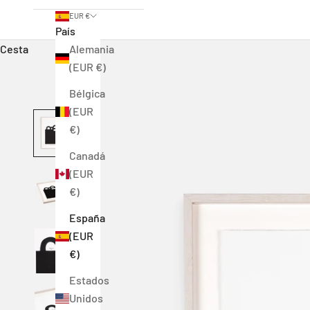
EUR €
País
Cesta
Alemania
(EUR €)
Bélgica
(EUR
€)
Canadá
(EUR
€)
España
(EUR
€)
Estados
Unidos