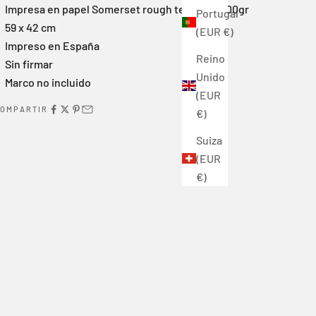
Impresa en papel Somerset rough textured 300gr
Portugal
59 x 42 cm
(EUR €)
Impreso
en España
Reino
Sin firmar
Unido
Marco no incluido
(EUR
OMPARTIR
€)
Suiza
(EUR
€)