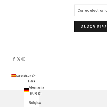
SUSCRIBIR
España (EUR €)
País
Alemania
(EUR €)
Bélgica