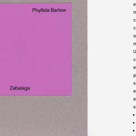
e
m
c
c
o
m
U
c
e
p
s
e
e
s