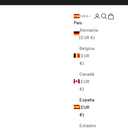
Abrir página de l
Abrir búsque
Abrir cest
EUR €
País
Alemania
(EUR €)
Bélgica
(EUR
€)
Canadá
(EUR
€)
España
(EUR
€)
Estados