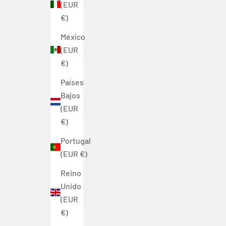
(EUR
€)
México
(EUR
€)
Países
Bajos
(EUR
€)
Portugal
(EUR €)
Reino
Unido
(EUR
€)