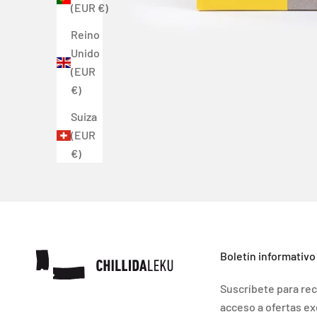
(EUR €)
Reino
Unido
(EUR
€)
Suiza
(EUR
€)
Boletín informativo
Suscríbete para rec
acceso a ofertas ex