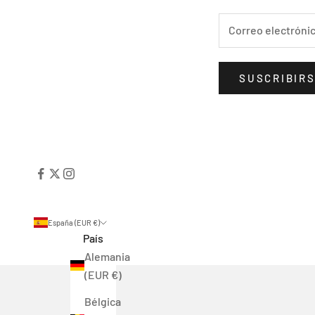
SUSCRIBIR
España (EUR €)
País
Alemania
(EUR €)
Bélgica