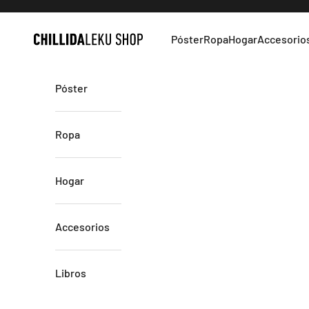
Ir al contenido
Póster
Ropa
Hogar
Accesorio
Chillida Leku
Póster
Ropa
Hogar
Accesorios
Libros