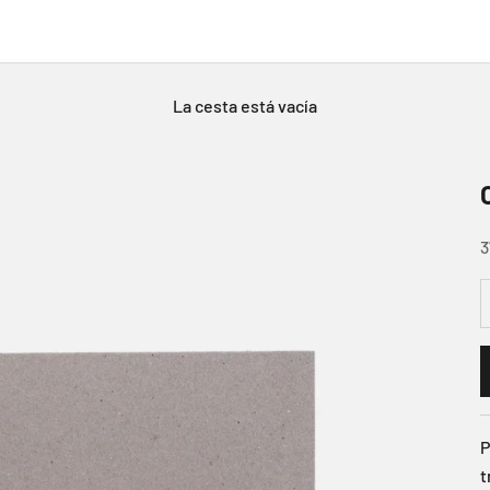
La cesta está vacía
P
3
R
P
t