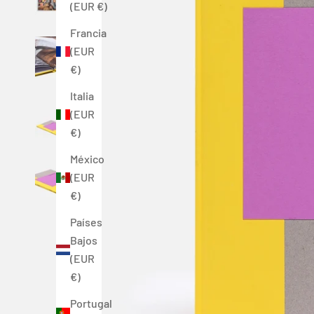
(EUR €)
Francia
(EUR
€)
Italia
(EUR
€)
México
(EUR
€)
Países
Bajos
(EUR
€)
Portugal