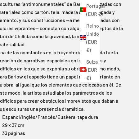
sculturas “antimonumentales” de Barlow, realizadas con
Portugal
ateriales como cartón, tela, madera contrachapada y
(EUR €)
emento, y sus construcciones —a menudo pintadas con
Reino
olores vibrantes— conectan con algunos conceptos de la
Unido
bra de Chillida como la gravedad, la masa y la
(EUR
aterialidad.
€)
na de las constantes en la trayectoria de Chillida fue la
reación de narrativas espaciales en los paisajes y
Suiza
dificios en los que se exponía su obra. Del mismo modo,
(EUR
ara Barlow el espacio tiene un papel muy importante en
€)
u obra, al igual que los elementos que colocaba en él. De
ste modo, la artista estudiaba los parámetros de los
dificios para crear obstáculos imprevistos que daban a
us esculturas una presencia dramática.
Español/Inglés/Francés/Euskera, tapa dura
29 x 37 cm
33 páginas