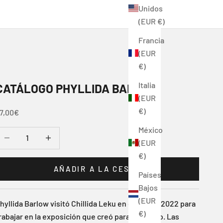
Unidos
(EUR €)
Francia
(EUR
€)
Italia
CATÁLOGO PHYLLIDA BARLOW
(EUR
€)
recio de oferta
7,00€
México
educir cantidad
Reducir cantidad
(EUR
€)
AÑADIR A LA CESTA
Países
Bajos
(EUR
hyllida Barlow visitó Chillida Leku en otoño de 2022 para
€)
rabajar en la exposición que creó para el museo. Las