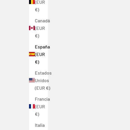
(EUR
€)
Canadá
(EUR
€)
España
(EUR
€)
Estados
Unidos
(EUR €)
Francia
(EUR
€)
Italia