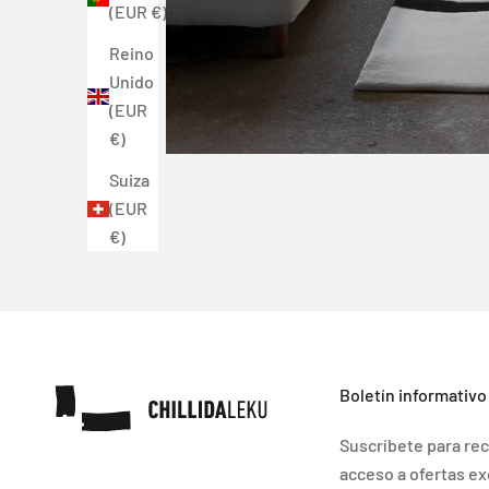
(EUR €)
Reino
Unido
(EUR
€)
Suiza
(EUR
€)
Boletín informativo
Suscríbete para rec
acceso a ofertas ex