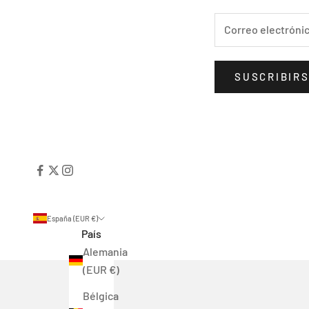
SUSCRIBIR
España (EUR €)
País
Alemania
(EUR €)
Bélgica