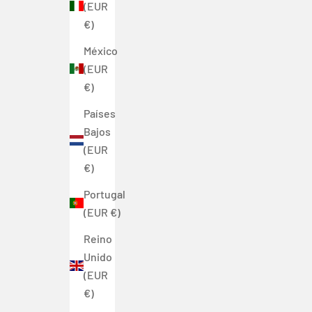
(EUR
€)
México
(EUR
€)
Países
Bajos
(EUR
€)
Portugal
(EUR €)
Reino
Unido
(EUR
€)