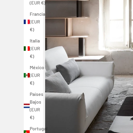
(EUR €)
Francia
(EUR
€)
Italia
(EUR
€)
México
(EUR
€)
Países
Bajos
(EUR
€)
Portugal