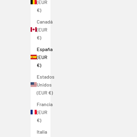
(EUR
€)
Canadá
(EUR
€)
España
(EUR
€)
Estados
Unidos
(EUR €)
Francia
(EUR
€)
Italia