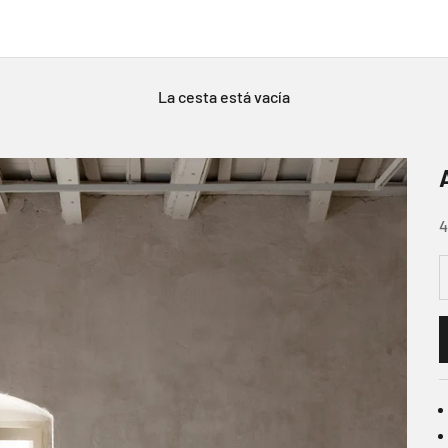
La cesta está vacía
P
4
R