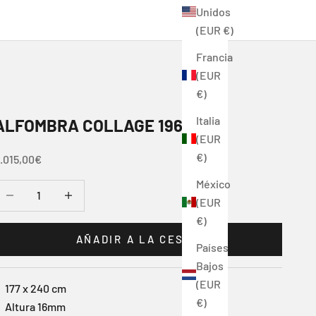
Unidos
(EUR €)
Francia
(EUR
€)
Italia
ALFOMBRA COLLAGE 1966
(EUR
€)
recio de oferta
.015,00€
México
educir cantidad
Reducir cantidad
(EUR
€)
AÑADIR A LA CESTA
Países
Bajos
(EUR
177 x 240 cm
€)
Altura 16mm