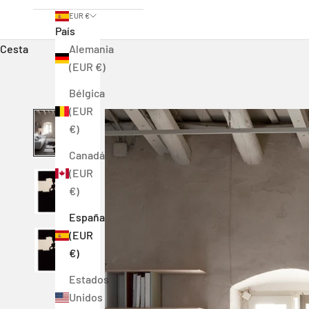
EUR €
País
Cesta
Alemania
(EUR €)
Bélgica
(EUR
€)
Canadá
(EUR
€)
España
(EUR
€)
Estados
Unidos