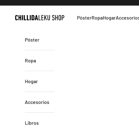
Ir al contenido
Póster
Ropa
Hogar
Accesorio
Chillida Leku
Póster
Ropa
Hogar
Accesorios
Libros