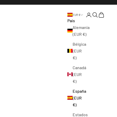
Abrir página de l
Abrir búsque
Abrir cest
EUR €
País
Alemania
(EUR €)
Bélgica
(EUR
€)
Canadá
(EUR
€)
España
(EUR
€)
Estados