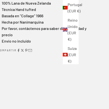
100% Lana de Nueva Zelanda
Portugal
Técnica Hand tufted
(EUR €)
Basada en "Collage" 1966
Reino
Hecha por Nanimarquina
Unido
Por favor, contáctenos para saber disponibilidad y
(EUR
precio
€)
Envío no incluido
Suiza
OMPARTIR
(EUR
€)